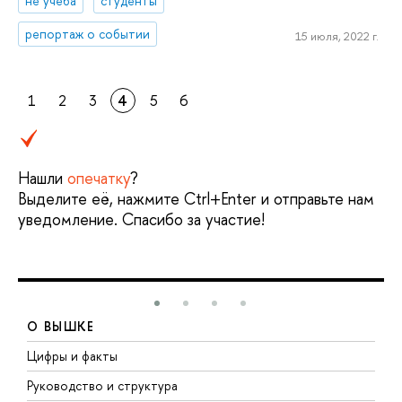
не учеба
студенты
репортаж о событии
15 июля, 2022 г.
1
2
3
4
5
6
Нашли
опечатку
?
Выделите её, нажмите Ctrl+Enter и отправьте нам
уведомление. Спасибо за участие!
О ВЫШКЕ
Цифры и факты
Л
Руководство и структура
Д