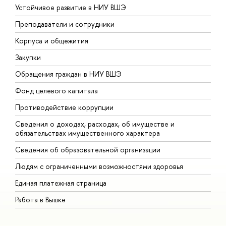
Устойчивое развитие в НИУ ВШЭ
О
Преподаватели и сотрудники
П
Корпуса и общежития
В
Закупки
П
Обращения граждан в НИУ ВШЭ
А
Фонд целевого капитала
Д
Противодействие коррупции
Ц
Сведения о доходах, расходах, об имуществе и
Б
обязательствах имущественного характера
О
Сведения об образовательной организации
О
Людям с ограниченными возможностями здоровья
Единая платежная страница
Работа в Вышке