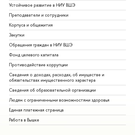
Устойчивое развитие в НИУ ВШЭ
О
Преподаватели и сотрудники
П
Корпуса и общежития
В
Закупки
П
Обращения граждан в НИУ ВШЭ
А
Фонд целевого капитала
Д
Противодействие коррупции
Ц
Сведения о доходах, расходах, об имуществе и
Б
обязательствах имущественного характера
О
Сведения об образовательной организации
О
Людям с ограниченными возможностями здоровья
Единая платежная страница
Работа в Вышке