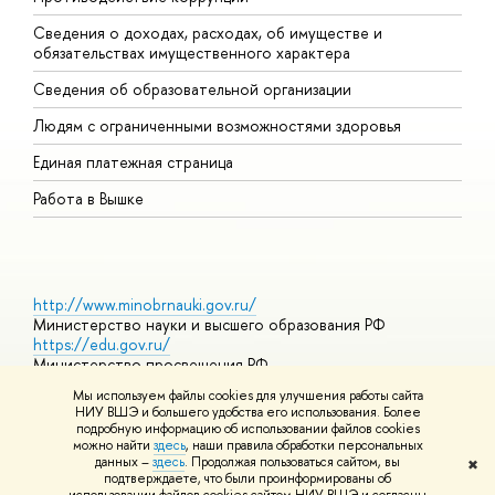
Сведения о доходах, расходах, об имуществе и
Б
обязательствах имущественного характера
О
Сведения об образовательной организации
О
Людям с ограниченными возможностями здоровья
Единая платежная страница
Работа в Вышке
http://www.minobrnauki.gov.ru/
Министерство науки и высшего образования РФ
https://edu.gov.ru/
Министерство просвещения РФ
https://elearning.hse.ru/mooc
Мы используем файлы cookies для улучшения работы сайта
Массовые открытые онлайн-курсы
НИУ ВШЭ и большего удобства его использования. Более
подробную информацию об использовании файлов cookies
можно найти
здесь
, наши правила обработки персональных
данных –
здесь
. Продолжая пользоваться сайтом, вы
✖
© НИУ ВШЭ 1993–2026
Адреса и контакты
Условия
подтверждаете, что были проинформированы об
использования материалов
Политика конфиденциальности
Карта