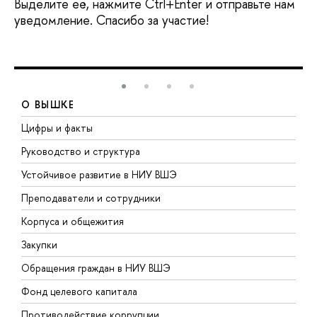
Выделите её, нажмите Ctrl+Enter и отправьте нам
уведомление. Спасибо за участие!
О ВЫШКЕ
Цифры и факты
Л
Руководство и структура
Д
Устойчивое развитие в НИУ ВШЭ
О
Преподаватели и сотрудники
П
Корпуса и общежития
В
Закупки
П
Обращения граждан в НИУ ВШЭ
А
Фонд целевого капитала
Д
Противодействие коррупции
Ц