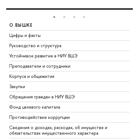
О ВЫШКЕ
Цифры и факты
Л
Руководство и структура
Д
Устойчивое развитие в НИУ ВШЭ
О
Преподаватели и сотрудники
П
Корпуса и общежития
В
Закупки
П
Обращения граждан в НИУ ВШЭ
А
Фонд целевого капитала
Д
Противодействие коррупции
Ц
Сведения о доходах, расходах, об имуществе и
Б
обязательствах имущественного характера
О