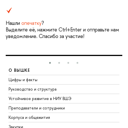
Нашли
опечатку
?
Выделите её, нажмите Ctrl+Enter и отправьте нам
уведомление. Спасибо за участие!
О ВЫШКЕ
Цифры и факты
Л
Руководство и структура
Д
Устойчивое развитие в НИУ ВШЭ
О
Преподаватели и сотрудники
П
Корпуса и общежития
В
Закупки
П