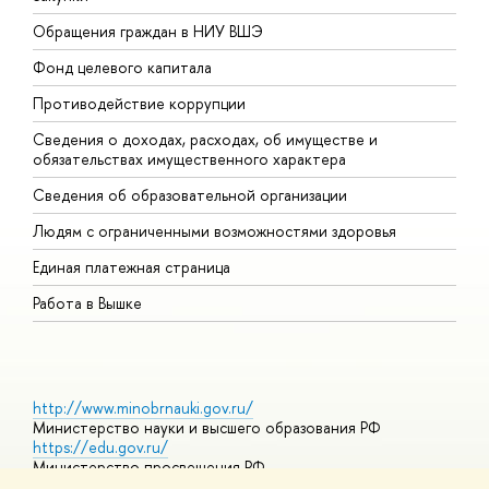
Обращения граждан в НИУ ВШЭ
А
Фонд целевого капитала
Д
Противодействие коррупции
Ц
Сведения о доходах, расходах, об имуществе и
Б
обязательствах имущественного характера
О
Сведения об образовательной организации
О
Людям с ограниченными возможностями здоровья
Единая платежная страница
Работа в Вышке
http://www.minobrnauki.gov.ru/
Министерство науки и высшего образования РФ
https://edu.gov.ru/
Министерство просвещения РФ
https://elearning.hse.ru/mooc