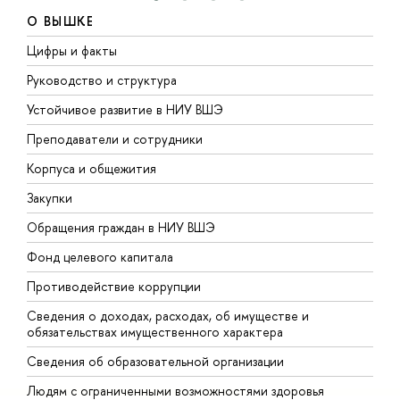
О ВЫШКЕ
Цифры и факты
Л
Руководство и структура
Д
Устойчивое развитие в НИУ ВШЭ
О
Преподаватели и сотрудники
П
Корпуса и общежития
В
Закупки
П
Обращения граждан в НИУ ВШЭ
А
Фонд целевого капитала
Д
Противодействие коррупции
Ц
Сведения о доходах, расходах, об имуществе и
Б
обязательствах имущественного характера
О
Сведения об образовательной организации
О
Людям с ограниченными возможностями здоровья