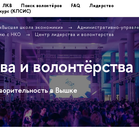
ЛКВ
Поиск волонтёров
FAQ
Лидерство
курс (КПСИС)
 «Высшая школа экономики»
Административно-управл
вию с НКО
Центр лидерства и волонтерства
ва и волонтёрства
творительность в Вышке