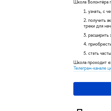
Школа Волонтёра п
узнать, с ч
получить а
треки для на
расширить 
приобрести
стать част
Школа проходит еж
Телеграм-канале ц