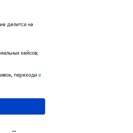
ние делится на
еальных кейсов;
аявок, переходи
в