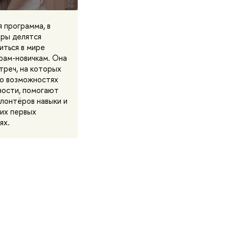
 программа, в
ры делятся
иться в мире
рам-новичкам. Она
треч, на которых
 о возможностях
ности, помогают
олонтёров навыки и
 их первых
ях.