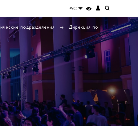
РУС
енческие подразделения
Дирекция по