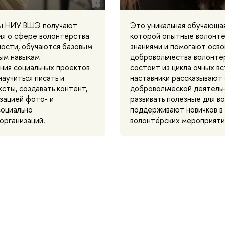
ты НИУ ВШЭ получают
Это уникальная обучающая
ия о сфере волонтёрства
которой опытные волонтё
ности, обучаются базовым
знаниями и помогают осво
ым навыкам
добровольчества волонтё
ия социальных проектов
состоит из цикла очных вс
научиться писать и
наставники рассказывают
сты, создавать контент,
добровольческой деятель
зацией фото- и
развивать полезные для в
социально
поддерживают новичков в
организаций.
волонтёрских мероприяти