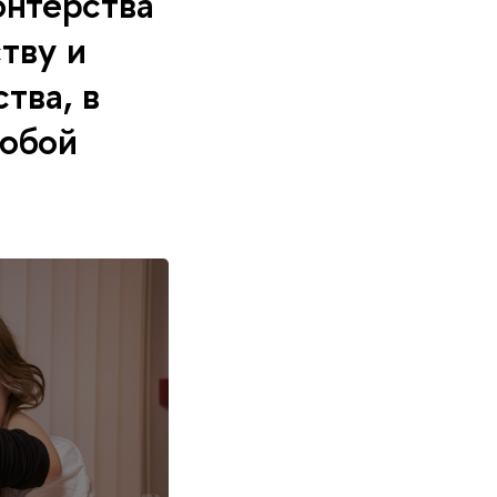
онтёрства
тву и
тва, в
любой