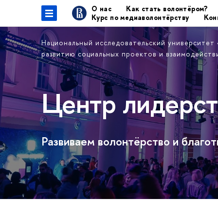
О нас
Как стать волонтёром?
Курс по медиаволонтёрству
Кон
Национальный исследовательский университет
развитию социальных проектов и взаимодейст
Центр лидерст
Развиваем волонтёрство и благо