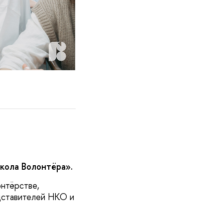
кола Волонтёра».
онтёрстве,
едставителей НКО и