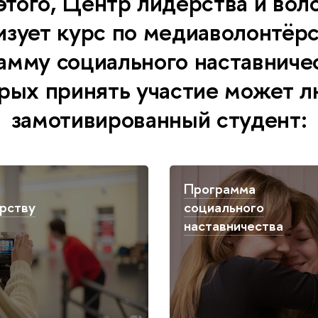
того, Центр лидерства и вол
изует курс по медиаволонтёрс
амму социального наставничес
рых принять участие может 
замотивированный студент:
Программа
рству
социального
наставничества