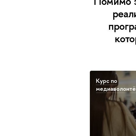
Помимо э
реал
прогр
кото
Курс по
медиаволонтё