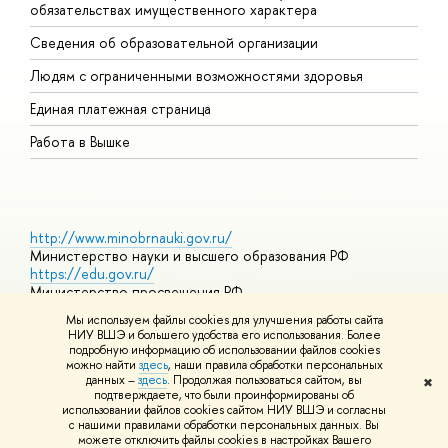
обязательствах имущественного характера
О
Сведения об образовательной организации
О
Людям с ограниченными возможностями здоровья
Единая платежная страница
Работа в Вышке
http://www.minobrnauki.gov.ru/
Министерство науки и высшего образования РФ
https://edu.gov.ru/
Министерство просвещения РФ
https://elearning.hse.ru/mooc
Мы используем файлы cookies для улучшения работы сайта
Массовые открытые онлайн-курсы
НИУ ВШЭ и большего удобства его использования. Более
подробную информацию об использовании файлов cookies
можно найти
здесь
, наши правила обработки персональных
данных –
здесь
. Продолжая пользоваться сайтом, вы
✖
© НИУ ВШЭ 1993–2026
Адреса и контакты
Условия
подтверждаете, что были проинформированы об
использования материалов
Политика конфиденциальности
Карта
использовании файлов cookies сайтом НИУ ВШЭ и согласны
сайта
с нашими правилами обработки персональных данных. Вы
Шрифты HSE Sans и HSE Slab разработаны в
Школе дизайна НИУ
можете отключить файлы cookies в настройках Вашего