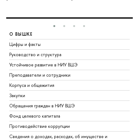
О ВЫШКЕ
Цифры и факты
Л
Руководство и структура
Д
Устойчивое развитие в НИУ ВШЭ
О
Преподаватели и сотрудники
П
Корпуса и общежития
В
Закупки
П
Обращения граждан в НИУ ВШЭ
А
Фонд целевого капитала
Д
Противодействие коррупции
Ц
Сведения о доходах, расходах, об имуществе и
Б