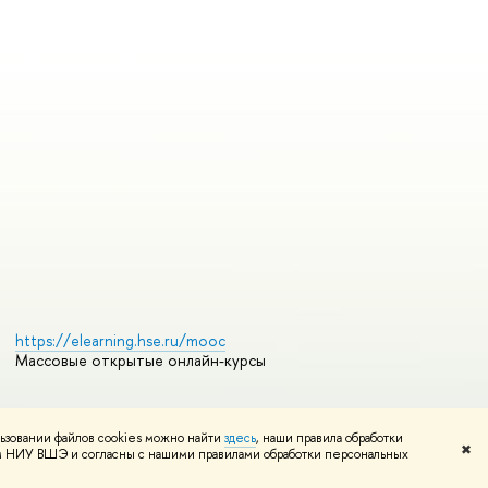
https://elearning.hse.ru/mooc
Массовые открытые онлайн-курсы
ьзовании файлов cookies можно найти
здесь
, наши правила обработки
Редактору
✖
том НИУ ВШЭ и согласны с нашими правилами обработки персональных