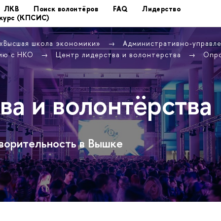
ЛК
Поиск волонтёро
FAQ
Лидерство
курс (КПСИС)
 «Высшая школа экономики»
Административно-управл
вию с НКО
Центр лидерства и волонтерства
Опр
ва и волонтёрства
творительность в Вышке