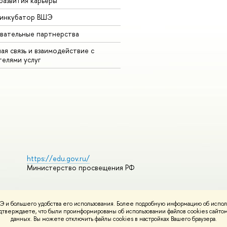
развития карьеры
-инкубатор ВШЭ
вательные партнерства
ая связь и взаимодействие с
телями услу
https://edu.gov.ru/
Министерство просвещения РФ
 и большего удобства его использования. Более подробную информацию об испол
ования материало
Политика конфиденциальности
Карта сайта
подтверждаете, что были проинформированы об использовании файлов cookies сай
НИУ ВШЭ
данных. Вы можете отключить файлы cookies в настройках Вашего браузера.