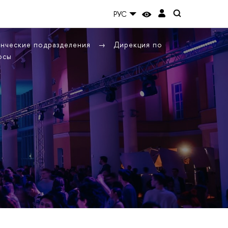
РУС
енческие подразделения
Дирекция по
осы