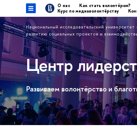
О нас
Как стать волонтёром?
Курс по медиаволонтёрству
Кон
Национальный исследовательский университет
развитию социальных проектов и взаимодейст
Центр лидерст
Развиваем волонтёрство и благо