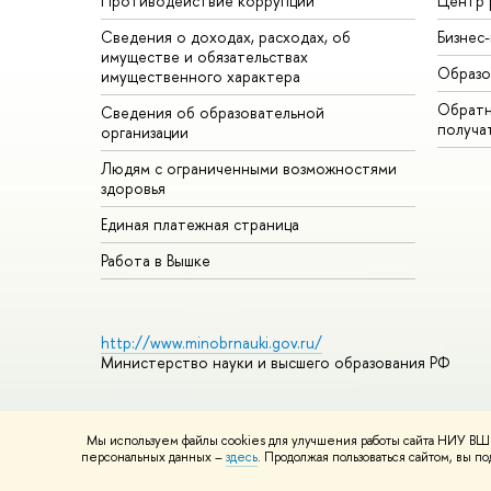
Противодействие коррупции
Центр 
Сведения о доходах, расходах, о
Бизнес
имуществе и обязательствах
Образо
имущественного характера
Обратн
Сведения об образовательной
получа
организации
Людям с ограниченными возможностями
здоровья
Единая платежная страница
Работа в Вышке
http://www.minobrnauki.gov.ru/
Министерство науки и высшего образования РФ
Мы используем файлы cookies для улучшения работы сайта НИУ ВШЭ
© НИУ ВШЭ 1993–2026
Адреса и контакты
Условия использ
персональных данных –
здесь
. Продолжая пользоваться сайтом, вы 
Шрифты HSE Sans и HSE Slab разработаны
Школе дизайна 