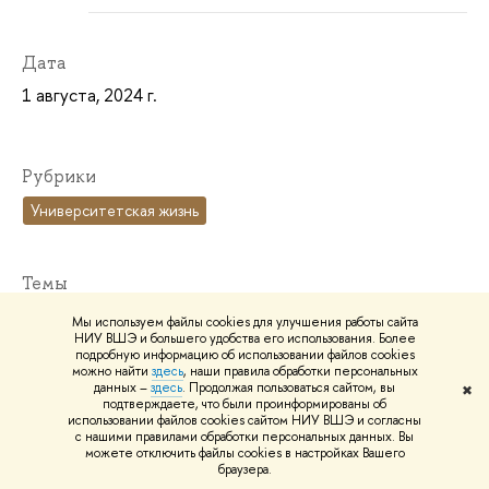
Дата
1 августа, 2024 г.
Рубрики
Университетская жизнь
Темы
Университет, открытый городу
идеи и опыт
Мы используем файлы cookies для улучшения работы сайта
НИУ ВШЭ и большего удобства его использования. Более
подробную информацию об использовании файлов cookies
не учеба
студенты
репортаж о событии
можно найти
здесь
, наши правила обработки персональных
данных –
здесь
. Продолжая пользоваться сайтом, вы
✖
подтверждаете, что были проинформированы об
использовании файлов cookies сайтом НИУ ВШЭ и согласны
с нашими правилами обработки персональных данных. Вы
можете отключить файлы cookies в настройках Вашего
браузера.
В статье упомянуты