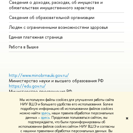
Сведения о доходах, расходах, об имуществе и
Б
обязательствах имущественного характера
О
Сведения об образовательной организации
О
Людям с ограниченными возможностями здоровья
Единая платежная страница
Работа в Вышке
http://www.minobrnauki.gov.ru/
Министерство науки и высшего образования РФ
https://edu.gov.ru/
Министерство просвещения РФ
https://elearning.hse.ru/mooc
Мы используем файлы cookies для улучшения работы сайта
Массовые открытые онлайн-курсы
НИУ ВШЭ и большего удобства его использования. Более
подробную информацию об использовании файлов cookies
можно найти
здесь
, наши правила обработки персональных
данных –
здесь
. Продолжая пользоваться сайтом, вы
✖
© НИУ ВШЭ 1993–2026
Адреса и контакты
Условия
подтверждаете, что были проинформированы об
использования материалов
Политика конфиденциальности
Карта
использовании файлов cookies сайтом НИУ ВШЭ и согласны
сайта
с нашими правилами обработки персональных данных. Вы