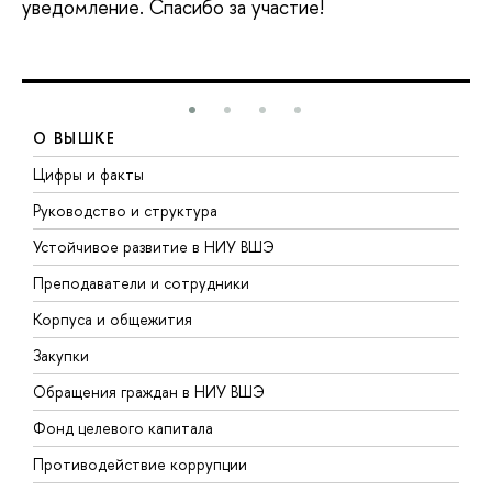
уведомление. Спасибо за участие!
О ВЫШКЕ
Цифры и факты
Л
Руководство и структура
Д
Устойчивое развитие в НИУ ВШЭ
О
Преподаватели и сотрудники
П
Корпуса и общежития
В
Закупки
П
Обращения граждан в НИУ ВШЭ
А
Фонд целевого капитала
Д
Противодействие коррупции
Ц